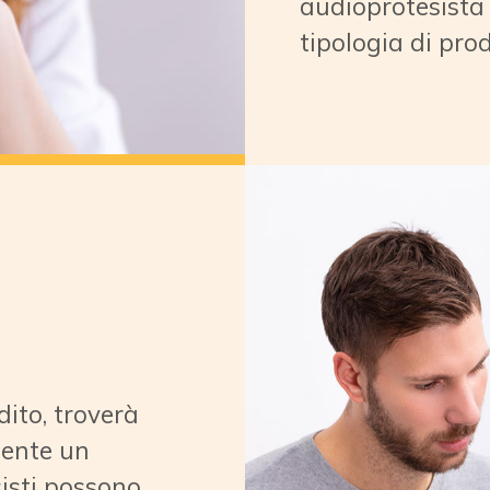
soprattutto ai di
fondamentale aff
audioprotesista l
tipologia di pro