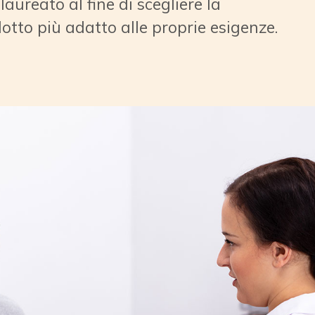
versi stili di vita ed è pertanto
idarsi alla consulenza di un
aureato al fine di scegliere la
dotto più adatto alle proprie esigenze.