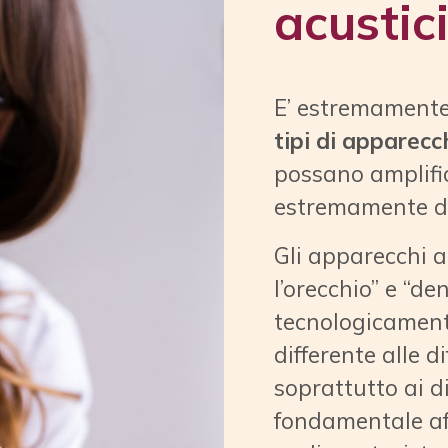
Non tut
acustic
E’ estremament
tipi di apparecch
possano amplific
estremamente dif
Gli apparecchi a
l’orecchio” e “de
tecnologicament
differente alle d