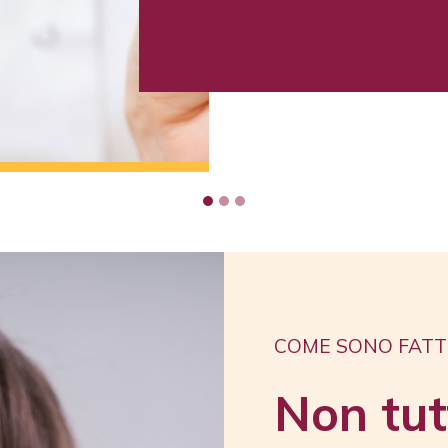
l’effetto di occlusione senza 
gruppi la cui capacita uditiv
i bambini.
COME SONO FATT