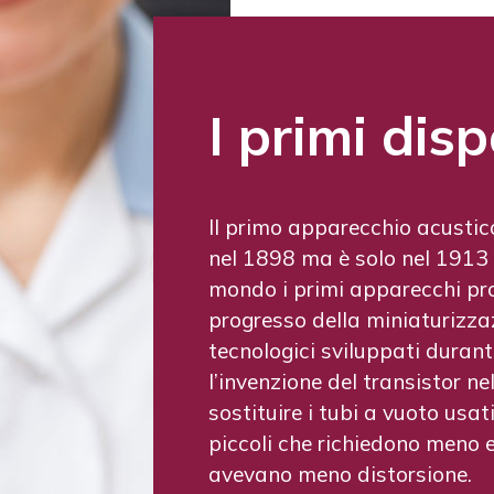
La ricerca 
Il microprocessore, creato ne
linfa vitale all’innovazione e
sviluppo fino all’avvento del 
La ricerca si è quindi mossa 
amplificato per migliorare le
corrisponda il più possibile 
un’utente con apparecchi acus
anche cercando modi per migl
suono e ridurre l’interferenza