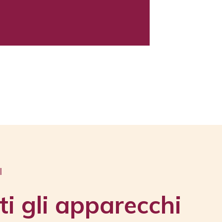
tralasciare test su soggetti e
a è difficile da testare come
I