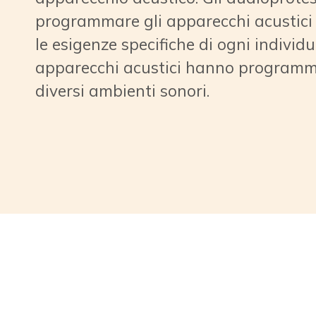
Se una persona ha una perdita dell’ud
grande utilità nell’usare quotidiana
apparecchio acustico. Gli audioprotes
programmare gli apparecchi acustici 
le esigenze specifiche di ogni individu
apparecchi acustici hanno programmi
diversi ambienti sonori.