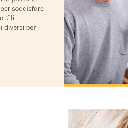
ito, troverà
mente un
isti possono
per soddisfare
o. Gli
 diversi per