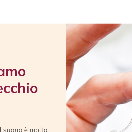
iamo
ecchio
al suono è molto