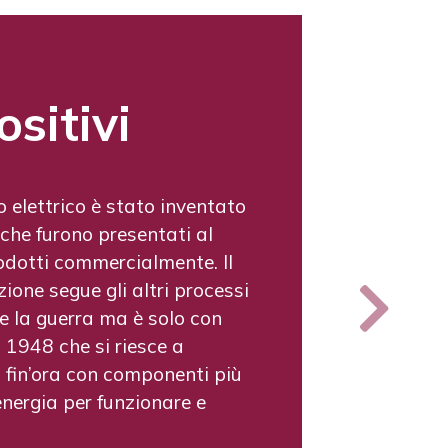
continua
gli anni 70, ha dato nuova
 da li è stato un continuo
digitale negli anni 90.
nell’eleborazione del segnale
 onde sonore in un suono che
Next
all’udito rimanente per
tici. I ricercatori stanno
iorare la trasmissione del
 del rumore, il feedback e